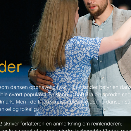
der
 som dansen opphavelig tysk: Rheinländer betyr en dan
 ble svært populær i Tyskland i 1850-åra og spredte seg
dmark. Men i de finere kretser ble ikke denne dansen så
nkel og folkelig.
2 skriver forfatteren en anmerkning om reinlenderen:
 før kun været at se paa mindre fashonable Steder; me