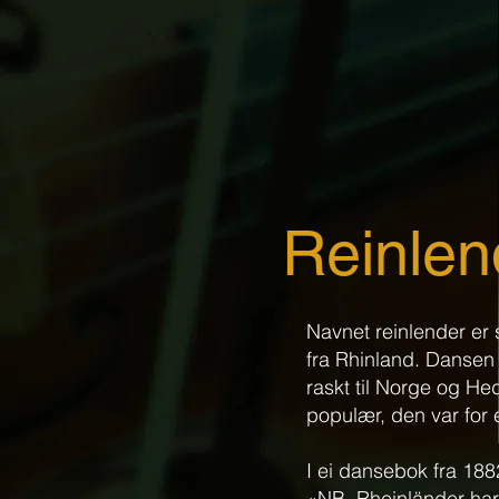
Reinlen
Navnet reinlender er
fra Rhinland. Dansen
raskt til Norge og He
populær, den var for e
I ei dansebok fra 188
«NB. Rheinländer har